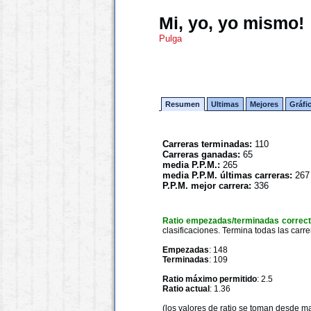
Mi, yo, yo mismo!
Pulga
Resumen
Ultimas
Mejores
Gráfi
Carreras terminadas:
110
Carreras ganadas:
65
media P.P.M.:
265
media P.P.M. últimas carreras:
267
P.P.M. mejor carrera:
336
Ratio empezadas/terminadas correc
clasificaciones. Termina todas las carre
Empezadas
: 148
Terminadas
: 109
Ratio máximo permitido
: 2.5
Ratio actual
: 1.36
(los valores de ratio se toman desde m