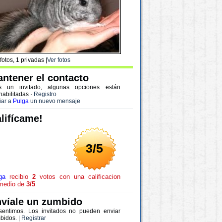
fotos, 1 privadas |
Ver fotos
ntener el contacto
s un invitado, algunas opciones están
habilitadas
·
Registro
iar a
Pulga
un nuevo mensaje
lifícame!
3/5
ga
recibio
2
votos con una calificacion
medio de
3/5
víale un zumbido
sentimos. Los invitados no pueden enviar
bidos. |
Registrar