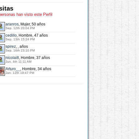
sitas
personas han visto este Perfil
aranros
, Mujer, 50 años
Sep. 12th 20:04 PM
cedillo
, Hombre, 47 años
Sep. 13th 15:24 PM
spirez
, , años
Sep. 16th 23:10 PM
nicolai8
, Hombre, 37 años
Jun. 4th 11:11 AM
Arturo__
, Hombre, 34 años
Jan. 12th 19:47 PM