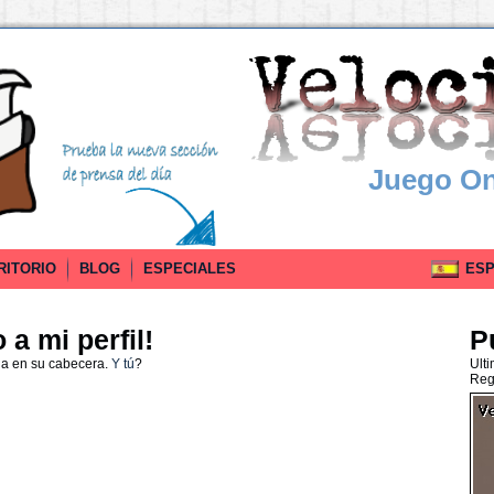
Juego On
RITORIO
BLOG
ESPECIALES
ESPA
a mi perfil!
P
da en su cabecera.
Y tú
?
Ult
Reg