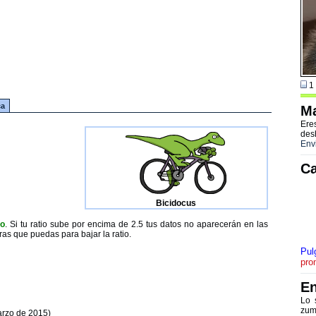
1 
ca
Ma
Ere
des
Env
Ca
Bicidocus
to
. Si tu ratio sube por encima de 2.5 tus datos no aparecerán en las
ras que puedas para bajar la ratio.
Pul
pro
En
Lo 
zum
arzo de 2015)