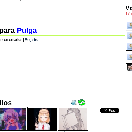
Vi
17 
 para
Pulga
r comentarios |
Registro
ilos