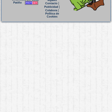
legales
Patiño
|
Contacto
|
Publicidad
|
Colabora
Política de
Cookies