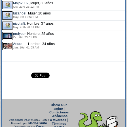
Majo2002
, Mujer, 30 años
Oct. 23rd 23:12 PM
luzangel
, Mujer, 20 años
May. 8th 13:50 PM
nicolai8
, Hombre, 37 años
May. 26th 20:31 PM
protyper
, Hombre, 25 años
Oct. 8th 23:01 PM
Arturo__
, Hombre, 34 años
Jan. 10th 01:55 AM
Díselo a un
|
amigo
Contáctanos
|
Añádenos
|
Velocidactil v5.0
© 2011 - 2017
a favoritos
Mach&Guito
Ilustrado por
Términos
César
Desarrollado por