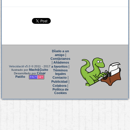
Díselo a un
|
amigo
Contáctanos
|
Añádenos
|
Velocidactil v5.0
© 2011 - 2017
a favoritos
Mach&Guito
Ilustrado por
Términos
César
Desarrollado por
legales
Patiño
|
Contacto
|
Publicidad
|
Colabora
Política de
Cookies