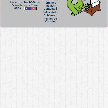
Mach&Guito
Ilustrado por
Términos
César
Desarrollado por
legales
Patiño
|
Contacto
|
Publicidad
|
Colabora
Política de
Cookies