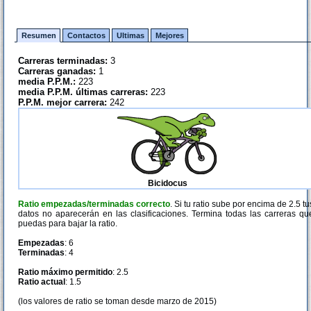
Resumen
Contactos
Ultimas
Mejores
Carreras terminadas:
3
Carreras ganadas:
1
media P.P.M.:
223
media P.P.M. últimas carreras:
223
P.P.M. mejor carrera:
242
Bicidocus
Ratio empezadas/terminadas correcto
. Si tu ratio sube por encima de 2.5 tu
datos no aparecerán en las clasificaciones. Termina todas las carreras qu
puedas para bajar la ratio.
Empezadas
: 6
Terminadas
: 4
Ratio máximo permitido
: 2.5
Ratio actual
: 1.5
(los valores de ratio se toman desde marzo de 2015)