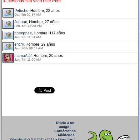
10 personas han visto este Perfil
Pelucho
, Hombre, 22 años
Oct. 4th 00:37 AM
Juanan
, Hombre, 27 años
Feb. 6th 13:20 PM
ppeeppee
, Hombre, 117 años
Jan. 9th 11:34 AM
ericm
, Hombre, 29 años
Jan. 20th 08:52 AM
mamaAfaf
, Hombre, 20 años
Jan. 7th 11:59 AM
Díselo a un
|
amigo
Contáctanos
|
Añádenos
|
Velocidactil v5.0
© 2011 - 2017
a favoritos