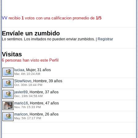
VV
recibio
1
votos con una calificacion promedio de
1/5
Envíale un zumbido
Lo sentimos. Los invitados no pueden enviar zumbidos. |
Registrar
Visitas
6 personas han visto este Perfil
luciaa
, Mujer, 31 años
Mar. 4th 10:24 AM
SlowNovo
, Hombre, 39 años
Oct. 30th 18:44 PM
javier89
, Hombre, 37 años
Dec. 19th 04:58 AM
mario16
, Hombre, 47 años
Nov. 7th 15:33 PM
maricon
, Hombre, 26 años
May. 5th 17:17 PM