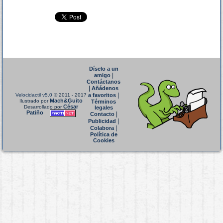
Díselo a un
|
amigo
Contáctanos
|
Añádenos
|
Velocidactil v5.0
© 2011 - 2017
a favoritos
Mach&Guito
Ilustrado por
Términos
César
Desarrollado por
legales
Patiño
|
Contacto
|
Publicidad
|
Colabora
Política de
Cookies