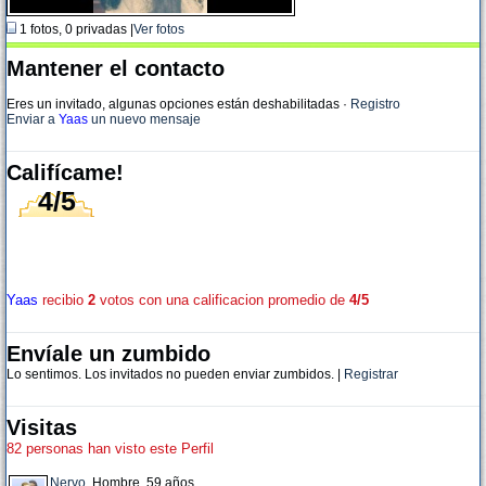
1 fotos, 0 privadas |
Ver fotos
Mantener el contacto
Eres un invitado, algunas opciones están deshabilitadas
·
Registro
Enviar a
Yaas
un nuevo mensaje
Califícame!
4/5
Yaas
recibio
2
votos con una calificacion promedio de
4/5
Envíale un zumbido
Lo sentimos. Los invitados no pueden enviar zumbidos. |
Registrar
Visitas
82 personas han visto este Perfil
Nervo
, Hombre, 59 años