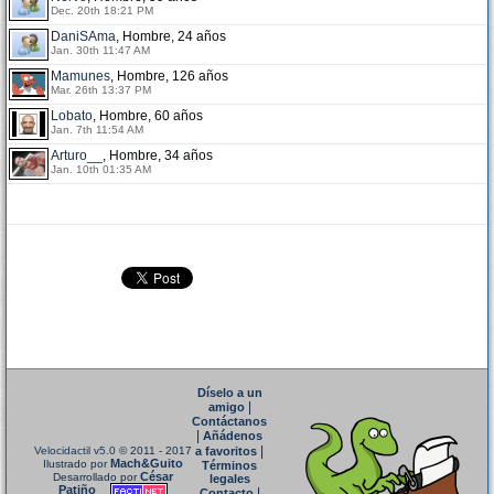
Dec. 20th 18:21 PM
DaniSAma
, Hombre, 24 años
Jan. 30th 11:47 AM
Mamunes
, Hombre, 126 años
Mar. 26th 13:37 PM
Lobato
, Hombre, 60 años
Jan. 7th 11:54 AM
Arturo__
, Hombre, 34 años
Jan. 10th 01:35 AM
Díselo a un
|
amigo
Contáctanos
|
Añádenos
|
Velocidactil v5.0
© 2011 - 2017
a favoritos
Mach&Guito
Ilustrado por
Términos
César
Desarrollado por
legales
Patiño
|
Contacto