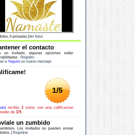
fotos, 0 privadas |
Ver fotos
ntener el contacto
s un invitado, algunas opciones están
habilitadas
·
Registro
iar a
Yoguini
un nuevo mensaje
lifícame!
1/5
uini
recibio
1
votos con una calificacion
medio de
1/5
víale un zumbido
sentimos. Los invitados no pueden enviar
bidos. |
Registrar