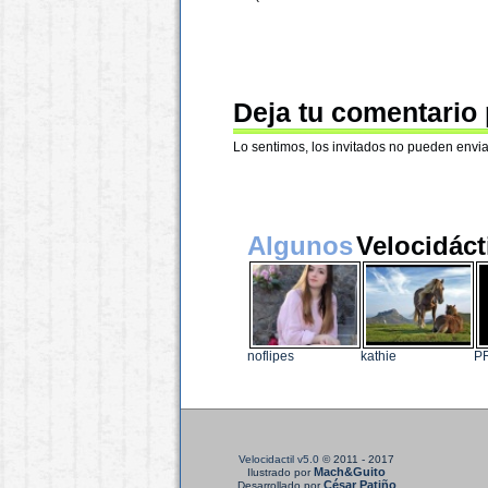
Deja tu comentario
Lo sentimos, los invitados no pueden envia
Algunos
Velocidáct
noflipes
kathie
P
Velocidactil v5.0
© 2011 - 2017
Mach&Guito
Ilustrado por
César Patiño
Desarrollado por