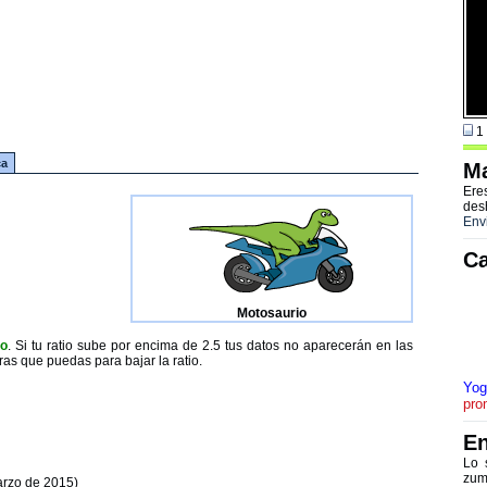
1 
ca
Ma
Ere
des
Env
Ca
Motosaurio
to
. Si tu ratio sube por encima de 2.5 tus datos no aparecerán en las
ras que puedas para bajar la ratio.
Yog
pro
En
Lo 
zum
arzo de 2015)