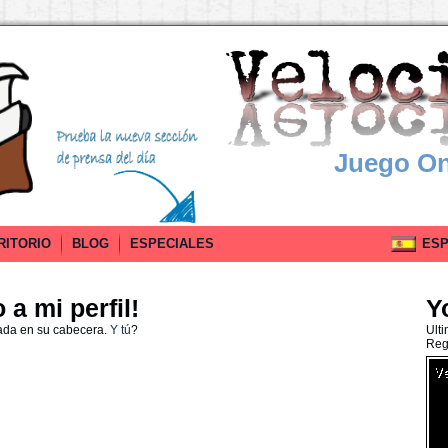
Juego On
RITORIO
BLOG
ESPECIALES
ESPA
a mi perfil!
Y
ada en su cabecera.
Y tú
?
Ult
Reg