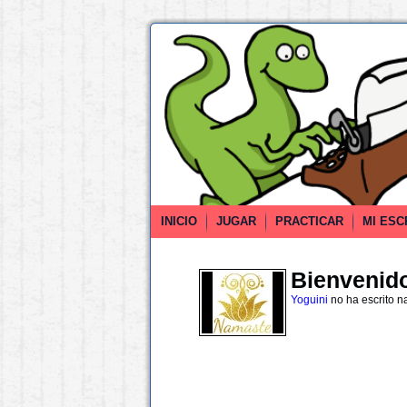
INICIO
JUGAR
PRACTICAR
MI ESC
Bienvenido 
Yoguini
no ha escrito n