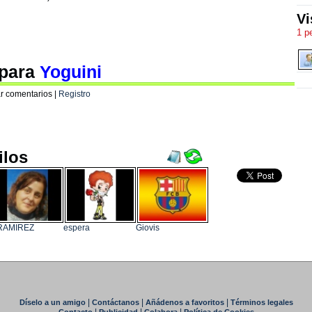
Vi
1 p
 para
Yoguini
r comentarios |
Registro
ilos
RAMIREZ
espera
Giovis
|
|
|
Díselo a un amigo
Contáctanos
Añádenos a favoritos
Términos legales