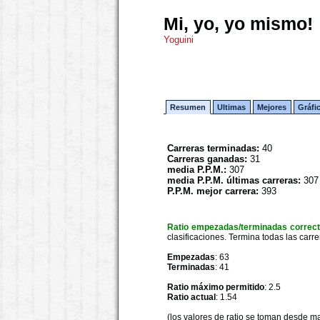
Mi, yo, yo mismo!
Yoguini
Resumen
Ultimas
Mejores
Gráfi
Carreras terminadas:
40
Carreras ganadas:
31
media P.P.M.:
307
media P.P.M. últimas carreras:
307
P.P.M. mejor carrera:
393
Ratio empezadas/terminadas correc
clasificaciones. Termina todas las carre
Empezadas
: 63
Terminadas
: 41
Ratio máximo permitido
: 2.5
Ratio actual
: 1.54
(los valores de ratio se toman desde m