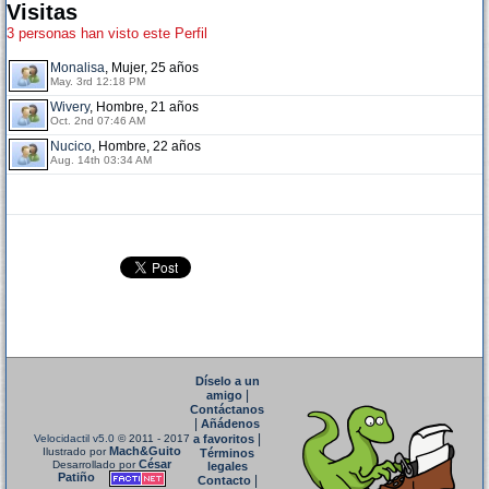
Visitas
3 personas han visto este Perfil
Monalisa
, Mujer, 25 años
May. 3rd 12:18 PM
Wivery
, Hombre, 21 años
Oct. 2nd 07:46 AM
Nucico
, Hombre, 22 años
Aug. 14th 03:34 AM
Díselo a un
|
amigo
Contáctanos
|
Añádenos
|
Velocidactil v5.0
© 2011 - 2017
a favoritos
Mach&Guito
Ilustrado por
Términos
César
Desarrollado por
legales
Patiño
|
Contacto