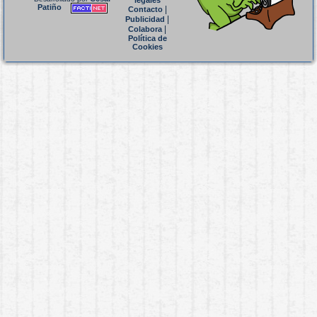
legales
Patiño
|
Contacto
|
Publicidad
|
Colabora
Política de
Cookies