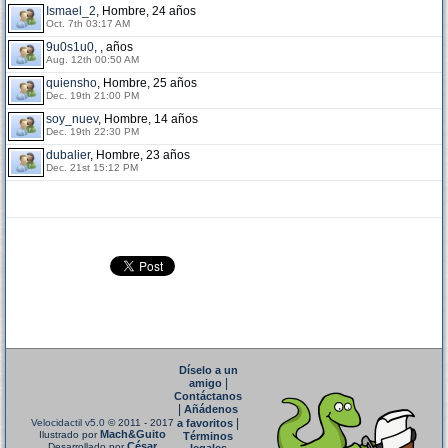
Ismael_2
, Hombre, 24 años
Oct. 7th 03:17 AM
9u0s1u0
, , años
Aug. 12th 00:50 AM
quiensho
, Hombre, 25 años
Dec. 19th 21:00 PM
soy_nuev
, Hombre, 14 años
Dec. 19th 22:30 PM
dubalier
, Hombre, 23 años
Dec. 21st 15:12 PM
Díselo a un
|
amigo
Contáctanos
|
Añádenos
|
Velocidactil v5.0
© 2011 - 2017
a favoritos
Mach&Guito
Ilustrado por
Términos
César
Desarrollado por