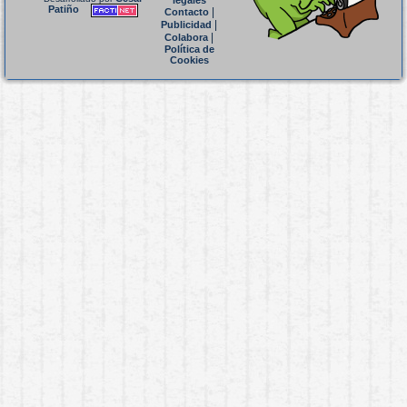
legales
Patiño
|
Contacto
|
Publicidad
|
Colabora
Política de
Cookies