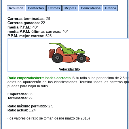
Resumen
Contactos
Ultimas
Mejores
Comentarios
Gráfica
Carreras terminadas:
28
Carreras ganadas:
22
media P.P.M.:
404
media P.P.M. últimas carreras:
404
P.P.M. mejor carrera:
525
Velocidáctilo
Ratio empezadas/terminadas correcto
. Si tu ratio sube por encima de 2.5 tu
datos no aparecerán en las clasificaciones. Termina todas las carreras qu
puedas para bajar la ratio.
Empezadas
: 36
Terminadas
: 29
Ratio máximo permitido
: 2.5
Ratio actual
: 1.24
(los valores de ratio se toman desde marzo de 2015)