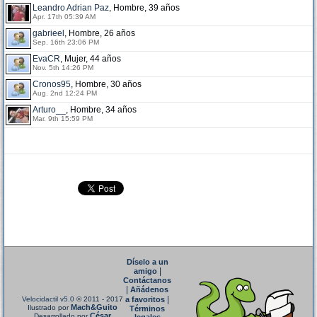
Leandro Adrian Paz
, Hombre, 39 años
Apr. 17th 05:39 AM
gabrieel
, Hombre, 26 años
Sep. 16th 23:06 PM
EvaCR
, Mujer, 44 años
Nov. 5th 14:26 PM
Cronos95
, Hombre, 30 años
Aug. 2nd 12:24 PM
Arturo__
, Hombre, 34 años
Mar. 9th 15:59 PM
Díselo a un
|
amigo
Contáctanos
|
Añádenos
|
Velocidactil v5.0
© 2011 - 2017
a favoritos
Mach&Guito
Ilustrado por
Términos
César
Desarrollado por