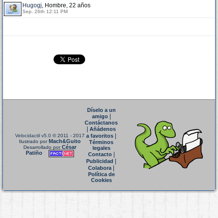
Hugogj
, Hombre, 22 años
Sep. 26th 12:11 PM
Díselo a un
|
amigo
Contáctanos
|
Añádenos
|
Velocidactil v5.0
© 2011 - 2017
a favoritos
Mach&Guito
Ilustrado por
Términos
César
Desarrollado por
legales
Patiño
|
Contacto
|
Publicidad
|
Colabora
Política de
Cookies