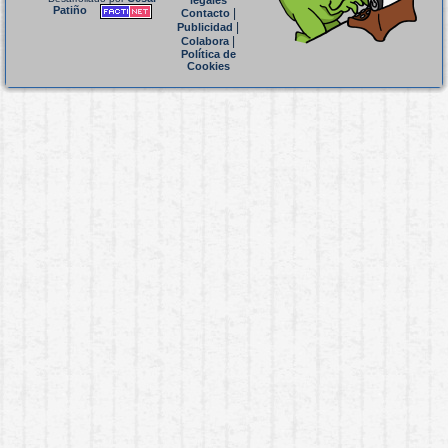
legales
Patiño
|
Contacto
|
Publicidad
|
Colabora
Política de
Cookies