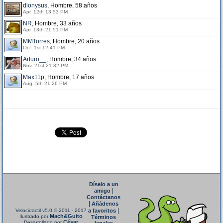
dionysus
, Hombre, 58 años
Apr. 12th 13:53 PM
NR
, Hombre, 33 años
Apr. 13th 21:51 PM
MMTorres
, Hombre, 20 años
Oct. 1st 12:41 PM
Arturo__
, Hombre, 34 años
Nov. 21st 21:32 PM
Max11p
, Hombre, 17 años
Aug. 5th 21:26 PM
Díselo a un
|
amigo
Contáctanos
|
Añádenos
|
Velocidactil v5.0
© 2011 - 2017
a favoritos
Mach&Guito
Ilustrado por
Términos
César
Desarrollado por