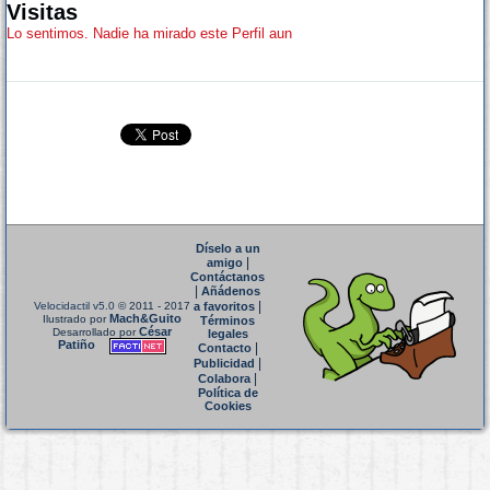
Visitas
Lo sentimos. Nadie ha mirado este Perfil aun
Díselo a un
|
amigo
Contáctanos
|
Añádenos
|
Velocidactil v5.0
© 2011 - 2017
a favoritos
Mach&Guito
Ilustrado por
Términos
César
Desarrollado por
legales
Patiño
|
Contacto
|
Publicidad
|
Colabora
Política de
Cookies