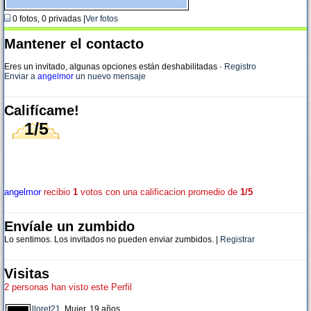
0 fotos, 0 privadas |
Ver fotos
Mantener el contacto
Eres un invitado, algunas opciones están deshabilitadas
·
Registro
Enviar a
angelmor
un nuevo mensaje
Califícame!
1/5
angelmor
recibio
1
votos con una calificacion promedio de
1/5
Envíale un zumbido
Lo sentimos. Los invitados no pueden enviar zumbidos. |
Registrar
Visitas
2 personas han visto este Perfil
lloret21
, Mujer, 19 años