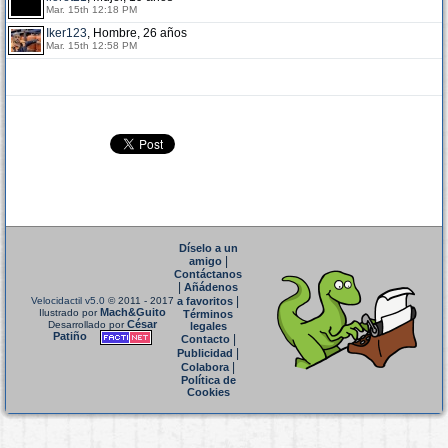
Mar. 15th 12:18 PM
Iker123
, Hombre, 26 años
Mar. 15th 12:58 PM
Díselo a un
|
amigo
Contáctanos
|
Añádenos
|
Velocidactil v5.0
© 2011 - 2017
a favoritos
Mach&Guito
Ilustrado por
Términos
César
Desarrollado por
legales
Patiño
|
Contacto
|
Publicidad
|
Colabora
Política de
Cookies