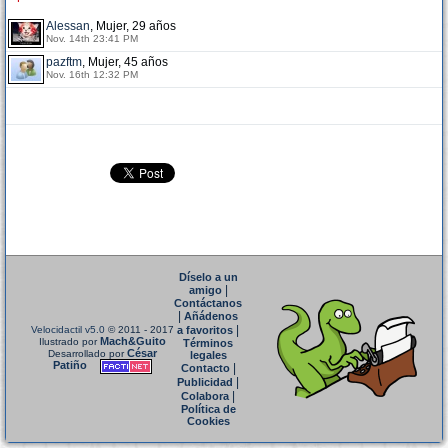
Alessan
, Mujer, 29 años
Nov. 14th 23:41 PM
pazftm
, Mujer, 45 años
Nov. 16th 12:32 PM
Díselo a un
|
amigo
Contáctanos
|
Añádenos
|
Velocidactil v5.0
© 2011 - 2017
a favoritos
Mach&Guito
Ilustrado por
Términos
César
Desarrollado por
legales
Patiño
|
Contacto
|
Publicidad
|
Colabora
Política de
Cookies