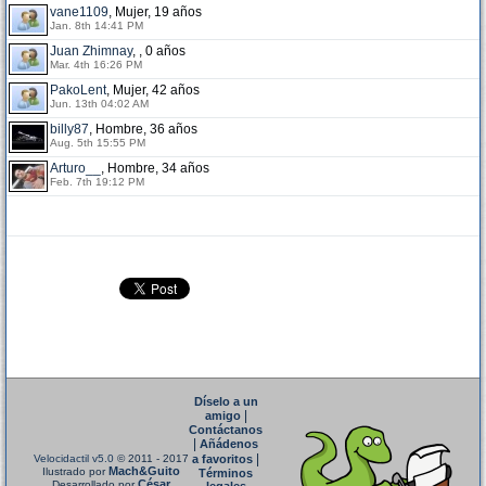
vane1109
, Mujer, 19 años
Jan. 8th 14:41 PM
Juan Zhimnay
, , 0 años
Mar. 4th 16:26 PM
PakoLent
, Mujer, 42 años
Jun. 13th 04:02 AM
billy87
, Hombre, 36 años
Aug. 5th 15:55 PM
Arturo__
, Hombre, 34 años
Feb. 7th 19:12 PM
Díselo a un
|
amigo
Contáctanos
|
Añádenos
|
Velocidactil v5.0
© 2011 - 2017
a favoritos
Mach&Guito
Ilustrado por
Términos
César
Desarrollado por