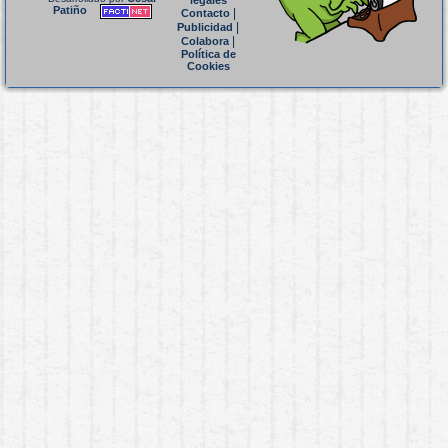
legales
Patiño
|
Contacto
|
Publicidad
|
Colabora
Política de
Cookies