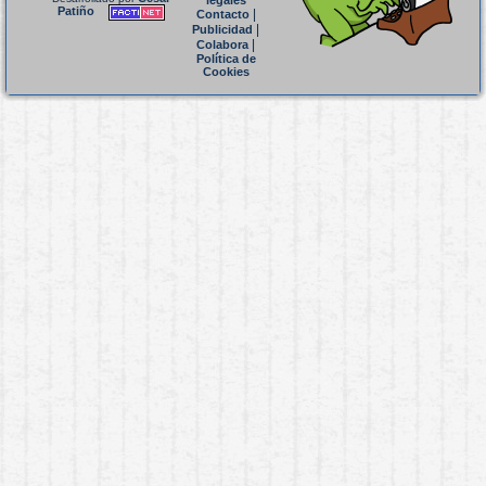
legales
Patiño
|
Contacto
|
Publicidad
|
Colabora
Política de
Cookies