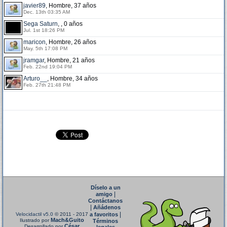
javier89
, Hombre, 37 años
Dec. 13th 03:35 AM
Sega Saturn
, , 0 años
Jul. 1st 18:26 PM
maricon
, Hombre, 26 años
May. 5th 17:08 PM
jramgar
, Hombre, 21 años
Feb. 22nd 19:04 PM
Arturo__
, Hombre, 34 años
Feb. 27th 21:48 PM
Díselo a un
|
amigo
Contáctanos
|
Añádenos
|
Velocidactil v5.0
© 2011 - 2017
a favoritos
Mach&Guito
Ilustrado por
Términos
César
Desarrollado por