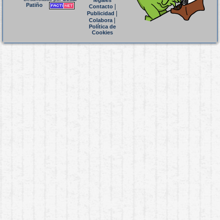
legales
Patiño
|
Contacto
|
Publicidad
|
Colabora
Política de
Cookies