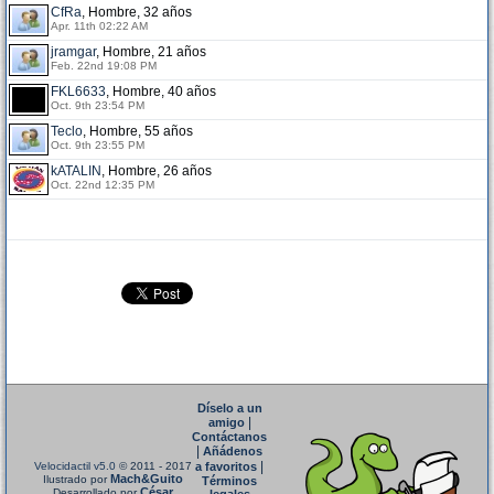
CfRa
, Hombre, 32 años
Apr. 11th 02:22 AM
jramgar
, Hombre, 21 años
Feb. 22nd 19:08 PM
FKL6633
, Hombre, 40 años
Oct. 9th 23:54 PM
Teclo
, Hombre, 55 años
Oct. 9th 23:55 PM
kATALIN
, Hombre, 26 años
Oct. 22nd 12:35 PM
Díselo a un
|
amigo
Contáctanos
|
Añádenos
|
Velocidactil v5.0
© 2011 - 2017
a favoritos
Mach&Guito
Ilustrado por
Términos
César
Desarrollado por