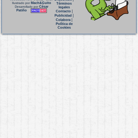
Mach&Guito
Ilustrado por
Términos
César
Desarrollado por
legales
Patiño
|
Contacto
|
Publicidad
|
Colabora
Política de
Cookies