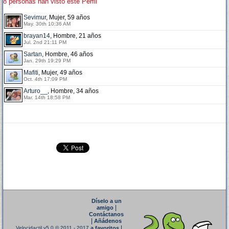
8 personas han visto este Perfil
Sevimur
, Mujer, 59 años
May. 30th 10:36 AM
brayan14
, Hombre, 21 años
Jul. 2nd 21:11 PM
Sartan
, Hombre, 46 años
Jan. 29th 19:29 PM
Mafiti
, Mujer, 49 años
Oct. 4th 17:09 PM
Arturo__
, Hombre, 34 años
Mar. 14th 18:58 PM
Díselo a un
|
amigo
Contáctanos
|
Añádenos
|
Velocidactil v5.0
© 2011 - 2017
a favoritos