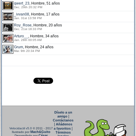
qwert_23
, Hombre, 51 años
Dec. 29th 20:32 PM
_ivvan08
, Hombre, 17 años
Jan. 31st 13:58 PM
Roy_Rose
, Hombre, 20 años
Dec. 21st 18:33 PM
Arturo__
, Hombre, 34 años
Jan. 28th 00:05 AM
Grum
, Hombre, 24 años
Mar. 9th 20:34 PM
Díselo a un
|
amigo
Contáctanos
|
Añádenos
|
Velocidactil v5.0
© 2011 - 2017
a favoritos
Mach&Guito
Ilustrado por
Términos
César
Desarrollado por