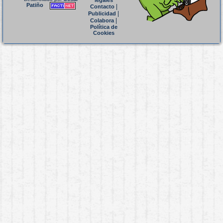
legales
Patiño
|
Contacto
|
Publicidad
|
Colabora
Política de
Cookies