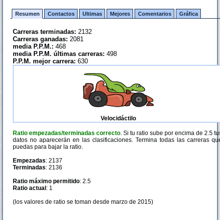
Resumen
Contactos
Ultimas
Mejores
Comentarios
Gráfica
Carreras terminadas:
2132
Carreras ganadas:
2081
media P.P.M.:
468
media P.P.M. últimas carreras:
498
P.P.M. mejor carrera:
630
Velocidáctilo
Ratio empezadas/terminadas correcto
. Si tu ratio sube por encima de 2.5 tu
datos no aparecerán en las clasificaciones. Termina todas las carreras qu
puedas para bajar la ratio.
Empezadas
: 2137
Terminadas
: 2136
Ratio máximo permitido
: 2.5
Ratio actual
: 1
(los valores de ratio se toman desde marzo de 2015)