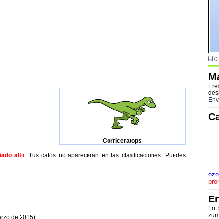
0 
Ma
Ere
des
Env
Ca
Corriceratops
ado alto
. Tus datos no aparecerán en las clasificaciones. Puedes
eze
pro
En
Lo 
zum
arzo de 2015)