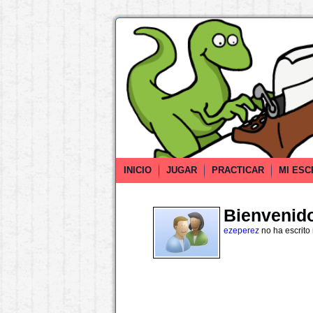
INICIO
JUGAR
PRACTICAR
MI ESC
Bienvenido 
ezeperez
no ha escrito