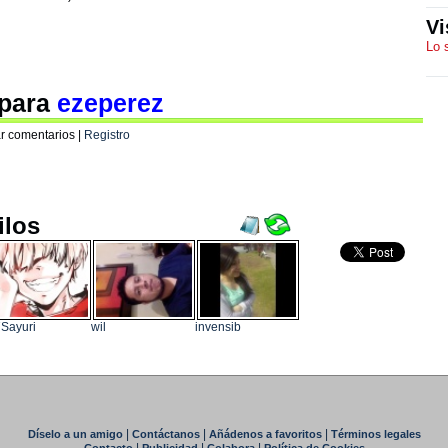
Vi
Lo 
 para
ezeperez
r comentarios |
Registro
ilos
Sayuri
wil
invensib
|
|
|
Díselo a un amigo
Contáctanos
Añádenos a favoritos
Términos legales