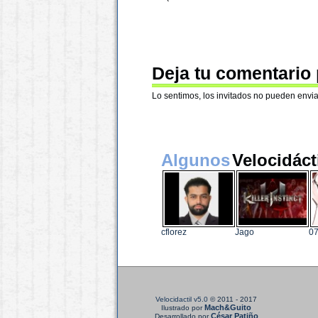
Deja tu comentario
Lo sentimos, los invitados no pueden envia
Algunos
Velocidáct
cflorez
Jago
07
Velocidactil v5.0
© 2011 - 2017
Mach&Guito
Ilustrado por
César Patiño
Desarrollado por