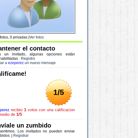
fotos, 0 privadas |
Ver fotos
ntener el contacto
s un invitado, algunas opciones están
habilitadas
·
Registro
iar a
ezeperez
un nuevo mensaje
lifícame!
1/5
perez
recibio
1
votos con una calificacion
medio de
1/5
víale un zumbido
sentimos. Los invitados no pueden enviar
bidos. |
Registrar