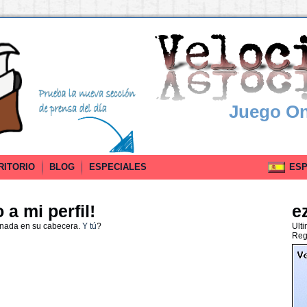
Juego On
RITORIO
BLOG
ESPECIALES
ESPA
a mi perfil!
e
 nada en su cabecera.
Y tú
?
Ult
Reg