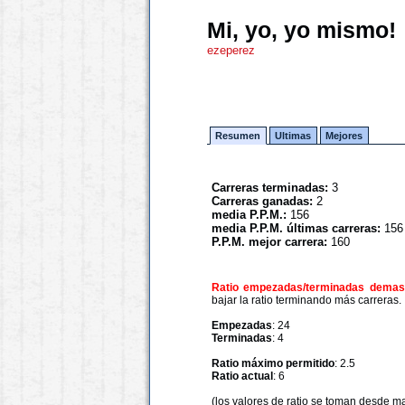
Mi, yo, yo mismo!
ezeperez
Resumen
Ultimas
Mejores
Carreras terminadas:
3
Carreras ganadas:
2
media P.P.M.:
156
media P.P.M. últimas carreras:
156
P.P.M. mejor carrera:
160
Ratio empezadas/terminadas demasi
bajar la ratio terminando más carreras.
Empezadas
: 24
Terminadas
: 4
Ratio máximo permitido
: 2.5
Ratio actual
: 6
(los valores de ratio se toman desde m