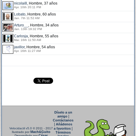
nicolai8
, Hombre, 37 años
Apr. 10th 20:11 PM
Lobato
, Hombre, 60 años
Jan. 7th 11:52 AM
Arturo__
, Hombre, 34 años
Jan. 13th 19:32 PM
Carlosja
, Hombre, 55 años
Mar. 16th 11:50 AM
javillor
, Hombre, 54 años
Apr. 16th 11:27 AM
Díselo a un
|
amigo
Contáctanos
|
Añádenos
|
Velocidactil v5.0
© 2011 - 2017
a favoritos
Mach&Guito
Ilustrado por
Términos
César
Desarrollado por