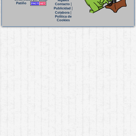
legales
Patiño
|
Contacto
|
Publicidad
|
Colabora
Política de
Cookies