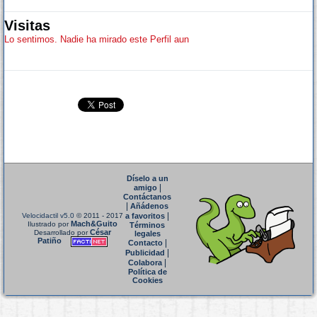
Visitas
Lo sentimos. Nadie ha mirado este Perfil aun
Díselo a un
|
amigo
Contáctanos
|
Añádenos
|
Velocidactil v5.0
© 2011 - 2017
a favoritos
Mach&Guito
Ilustrado por
Términos
César
Desarrollado por
legales
Patiño
|
Contacto
|
Publicidad
|
Colabora
Política de
Cookies