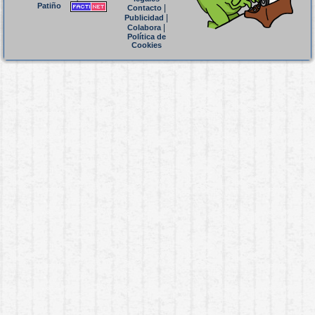
Patiño
|
Contacto
|
Publicidad
|
Colabora
Política de
Cookies