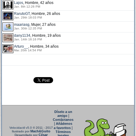
Lajos
, Hombre, 42 años
Jan. 8th 12:26 PM
RarutoGT
, Hombre, 26 años
Jan. 29th 18:03 PM
maariasg
, Mujer, 27 años
Jan. 30th 12:35 PM
dany1134
, Hombre, 19 años
Jan. 14th 16:16 PM
Arturo__
, Hombre, 34 años
Mar. 20th 14:54 PM
Díselo a un
|
amigo
Contáctanos
|
Añádenos
|
Velocidactil v5.0
© 2011 - 2017
a favoritos
Mach&Guito
Ilustrado por
Términos
César
Desarrollado por
legales