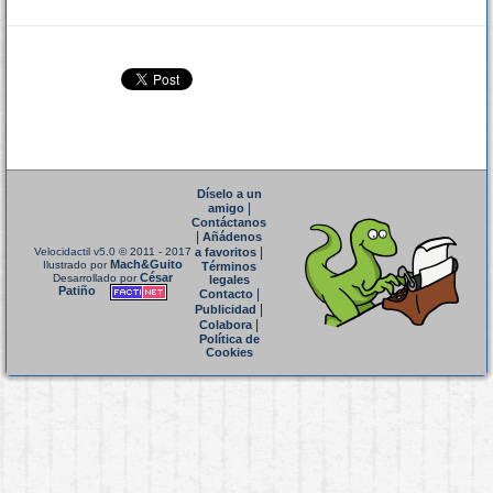
Díselo a un
|
amigo
Contáctanos
|
Añádenos
|
Velocidactil v5.0
© 2011 - 2017
a favoritos
Mach&Guito
Ilustrado por
Términos
César
Desarrollado por
legales
Patiño
|
Contacto
|
Publicidad
|
Colabora
Política de
Cookies