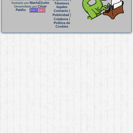
Mach&Guito
Ilustrado por
Términos
César
Desarrollado por
legales
Patiño
|
Contacto
|
Publicidad
|
Colabora
Política de
Cookies