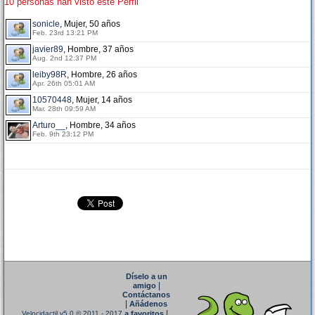
10 personas han visto este Perfil
sonicle
, Mujer, 50 años
Feb. 23rd 13:21 PM
javier89
, Hombre, 37 años
Aug. 2nd 12:37 PM
leiby98R
, Hombre, 26 años
Apr. 26th 05:01 AM
10570448
, Mujer, 14 años
Mar. 28th 09:59 AM
Arturo__
, Hombre, 34 años
Feb. 9th 23:12 PM
Díselo a un
|
amigo
Contáctanos
|
Añádenos
|
Velocidactil v5.0
© 2011 - 2017
a favoritos