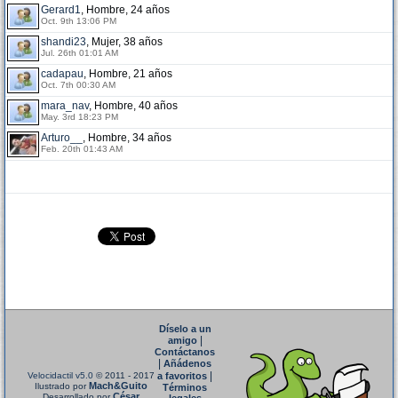
Gerard1
, Hombre, 24 años
Oct. 9th 13:06 PM
shandi23
, Mujer, 38 años
Jul. 26th 01:01 AM
cadapau
, Hombre, 21 años
Oct. 7th 00:30 AM
mara_nav
, Hombre, 40 años
May. 3rd 18:23 PM
Arturo__
, Hombre, 34 años
Feb. 20th 01:43 AM
Díselo a un
|
amigo
Contáctanos
|
Añádenos
|
Velocidactil v5.0
© 2011 - 2017
a favoritos
Mach&Guito
Ilustrado por
Términos
César
Desarrollado por