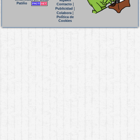
legales
Patiño
|
Contacto
|
Publicidad
|
Colabora
Política de
Cookies