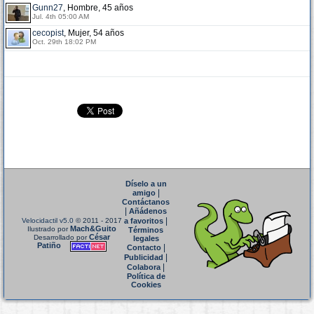
Gunn27
, Hombre, 45 años
Jul. 4th 05:00 AM
cecopist
, Mujer, 54 años
Oct. 29th 18:02 PM
Díselo a un
|
amigo
Contáctanos
|
Añádenos
|
Velocidactil v5.0
© 2011 - 2017
a favoritos
Mach&Guito
Ilustrado por
Términos
César
Desarrollado por
legales
Patiño
|
Contacto
|
Publicidad
|
Colabora
Política de
Cookies