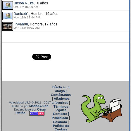
Jinson A Cks
, , 0 años
Oct. 8th 04:05 AM
Danicob1
, Hombre, 19 años
Nov. 11th 12:44 PM
_ivvan08
, Hombre, 17 años
Mar. 31st 10:47 AM
Díselo a un
|
amigo
Contáctanos
|
Añádenos
|
Velocidactil v5.0
© 2011 - 2017
a favoritos
Mach&Guito
Ilustrado por
Términos
César
Desarrollado por
legales
Patiño
|
Contacto
|
Publicidad
|
Colabora
Política de
Cookies