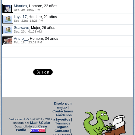
MVortex
, Hombre, 22 años
Dec. 3rd 15:47 PM
kayla17
, Hombre, 21 años
Sep. 22nd 13:28 PM
Seawave
, Mujer, 26 años
Dec. 20th 01:58 AM
Arturo__
, Hombre, 34 años
Feb. 18th 23:52 PM
Díselo a un
|
amigo
Contáctanos
|
Añádenos
|
Velocidactil v5.0
© 2011 - 2017
a favoritos
Mach&Guito
Ilustrado por
Términos
César
Desarrollado por
legales
Patiño
|
Contacto