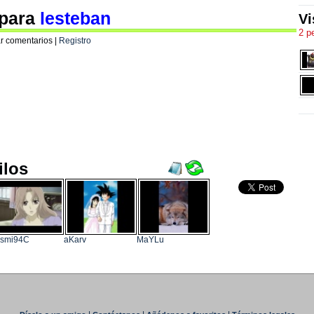
 para
lesteban
Vi
2 p
r comentarios |
Registro
ilos
asmi94C
aKarv
MaYLu