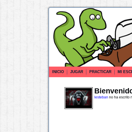
INICIO
JUGAR
PRACTICAR
MI ESC
Bienvenido 
lesteban
no ha escrito 