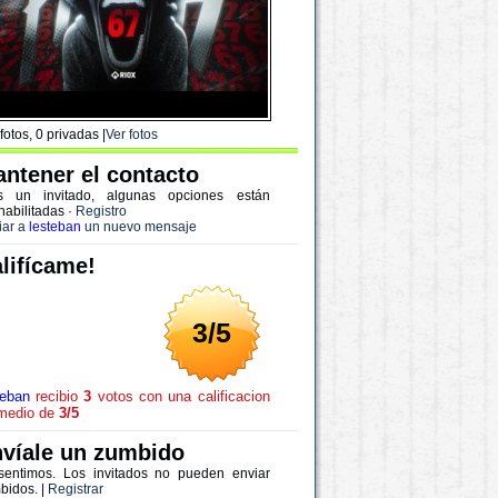
fotos, 0 privadas |
Ver fotos
ntener el contacto
s un invitado, algunas opciones están
habilitadas
·
Registro
iar a
lesteban
un nuevo mensaje
lifícame!
3/5
teban
recibio
3
votos con una calificacion
medio de
3/5
víale un zumbido
sentimos. Los invitados no pueden enviar
bidos. |
Registrar