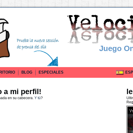
Juego On
RITORIO
BLOG
ESPECIALES
ESPA
a mi perfil!
l
nada en su cabecera.
Y tú
?
Ult
Reg