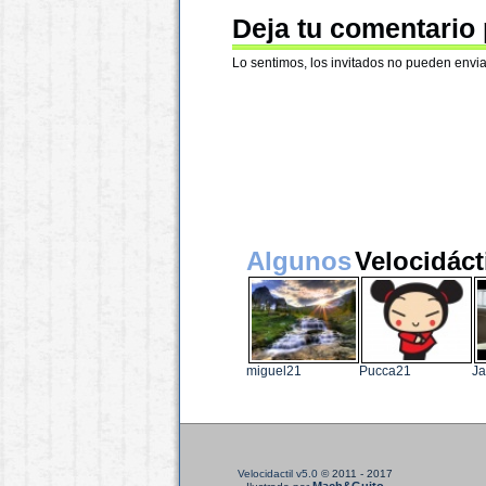
Deja tu comentario
Lo sentimos, los invitados no pueden envia
Algunos
Velocidáct
miguel21
Pucca21
J
Velocidactil v5.0
© 2011 - 2017