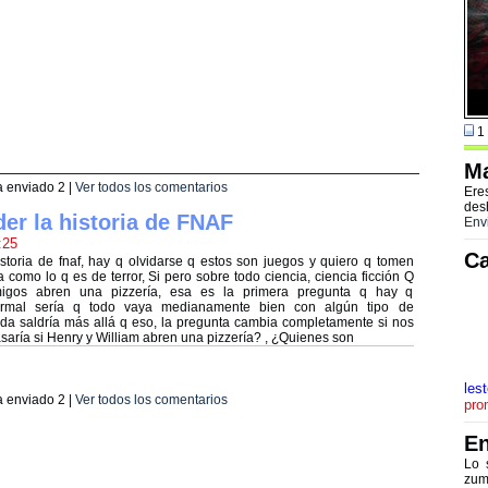
1 
Ma
ha enviado
2
|
Ver todos los comentarios
Ere
des
er la historia de FNAF
Env
:25
Ca
storia de fnaf, hay q olvidarse q estos son juegos y quiero q tomen
 como lo q es de terror, Si pero sobre todo ciencia, ciencia ficción Q
migos abren una pizzería, esa es la primera pregunta q hay q
normal sería q todo vaya medianamente bien con algún tipo de
da saldría más allá q eso, la pregunta cambia completamente si nos
aría si Henry y William abren una pizzería? , ¿Quienes son
les
ha enviado
2
|
Ver todos los comentarios
pro
En
Lo 
zum