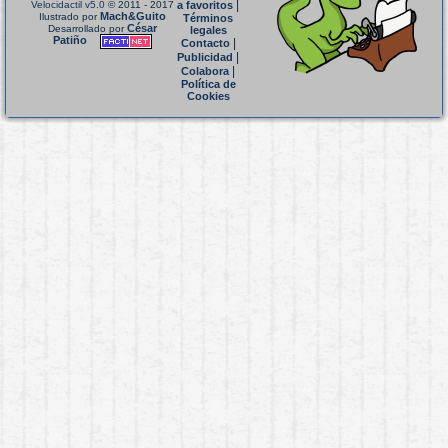
|
Velocidactil v5.0
© 2011 - 2017
a favoritos
Mach&Guito
Ilustrado por
Términos
César
Desarrollado por
legales
Patiño
|
Contacto
|
Publicidad
|
Colabora
Política de
Cookies