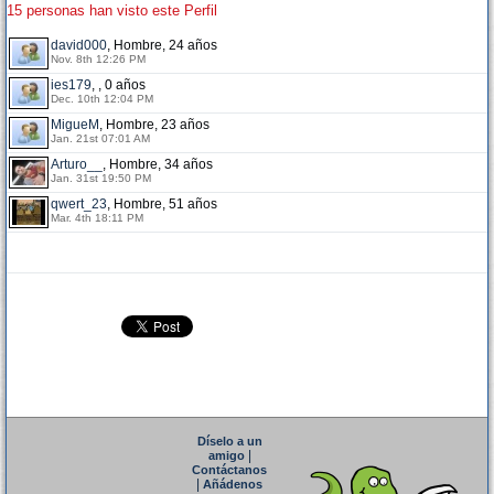
15 personas han visto este Perfil
david000
, Hombre, 24 años
Nov. 8th 12:26 PM
ies179
, , 0 años
Dec. 10th 12:04 PM
MigueM
, Hombre, 23 años
Jan. 21st 07:01 AM
Arturo__
, Hombre, 34 años
Jan. 31st 19:50 PM
qwert_23
, Hombre, 51 años
Mar. 4th 18:11 PM
Díselo a un
|
amigo
Contáctanos
|
Añádenos