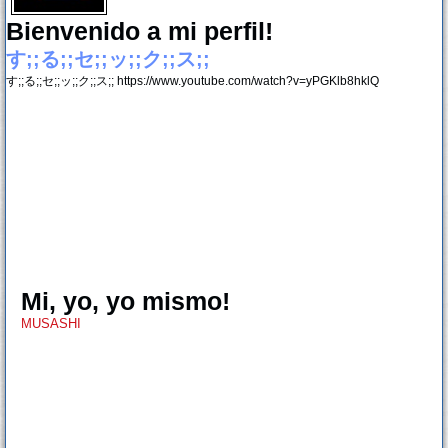
Bienvenido a mi perfil!
す;;る;;セ;;ッ;;ク;;ス;;
す;;る;;セ;;ッ;;ク;;ス;; https://www.youtube.com/watch?v=yPGKlb8hklQ
Mi, yo, yo mismo!
MUSASHI