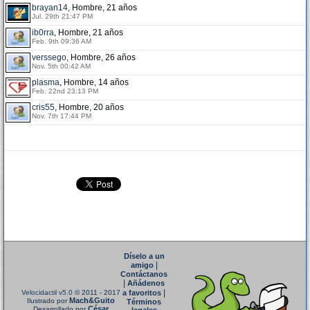
brayan14
, Hombre, 21 años
Jul. 29th 21:47 PM
ib0rra
, Hombre, 21 años
Feb. 9th 09:36 AM
verssego
, Hombre, 26 años
Nov. 5th 00:42 AM
plasma
, Hombre, 14 años
Feb. 22nd 23:13 PM
cris55
, Hombre, 20 años
Nov. 7th 17:44 PM
Díselo a un
|
amigo
Contáctanos
|
Añádenos
|
Velocidactil v5.0
© 2011 - 2017
a favoritos
Mach&Guito
Ilustrado por
Términos
César
Desarrollado por