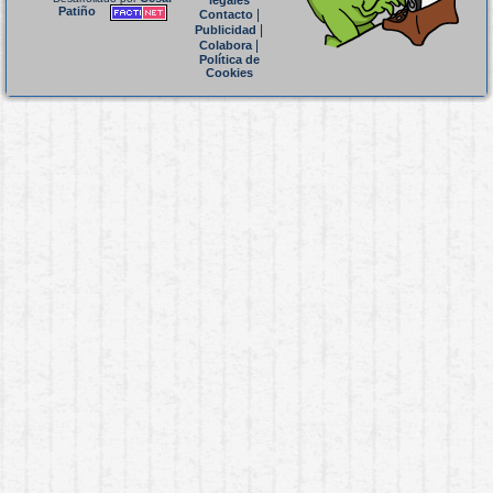
legales
Patiño
|
Contacto
|
Publicidad
|
Colabora
Política de
Cookies