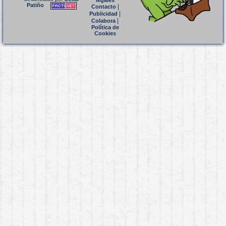
legales
Patiño
|
Contacto
|
Publicidad
|
Colabora
Política de
Cookies