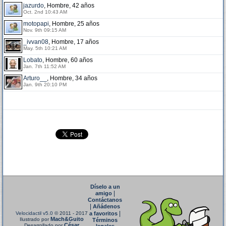
jazurdo
, Hombre, 42 años
Oct. 2nd 10:43 AM
motopapi
, Hombre, 25 años
Nov. 9th 09:15 AM
_ivvan08
, Hombre, 17 años
May. 5th 10:21 AM
Lobato
, Hombre, 60 años
Jan. 7th 11:52 AM
Arturo__
, Hombre, 34 años
Jan. 9th 20:10 PM
Díselo a un
|
amigo
Contáctanos
|
Añádenos
|
Velocidactil v5.0
© 2011 - 2017
a favoritos
Mach&Guito
Ilustrado por
Términos
César
Desarrollado por