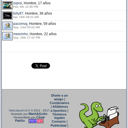
isipisi
, Hombre, 17 años
Feb. 6th 12:58 PM
billy87
, Hombre, 36 años
Apr. 16th 08:21 AM
pacomvg
, Hombre, 59 años
Sep. 23rd 00:02 AM
meerinho
, Hombre, 22 años
Sep. 26th 17:02 PM
Díselo a un
|
amigo
Contáctanos
|
Añádenos
|
Velocidactil v5.0
© 2011 - 2017
a favoritos
Mach&Guito
Ilustrado por
Términos
César
Desarrollado por
legales
Patiño
|
Contacto
|
Publicidad