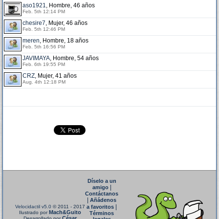
aso1921
, Hombre, 46 años
Feb. 5th 12:14 PM
chesire7
, Mujer, 46 años
Feb. 5th 12:46 PM
meren
, Hombre, 18 años
Feb. 5th 16:56 PM
JAVIMAYA
, Hombre, 54 años
Feb. 6th 19:55 PM
CRZ
, Mujer, 41 años
Aug. 4th 12:18 PM
Díselo a un
|
amigo
Contáctanos
|
Añádenos
|
Velocidactil v5.0
© 2011 - 2017
a favoritos
Mach&Guito
Ilustrado por
Términos
César
Desarrollado por