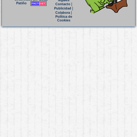
legales
Patiño
|
Contacto
|
Publicidad
|
Colabora
Política de
Cookies