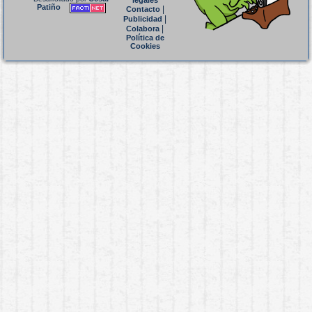
legales
Patiño
|
Contacto
|
Publicidad
|
Colabora
Política de
Cookies