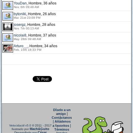
YouDan
, Hombre, 36 años
Nov. 6th 09:48 AM
bytoniki
, Hombre, 26 años
Mar. 21st 23:09 PM
josergz
, Hombre, 28 años
Nov. 7th 00:13 AM
nicolai8
, Hombre, 37 años
May. 28th 09:48 AM
Arturo__
, Hombre, 34 años
Feb. 15th 18:33 PM
Díselo a un
|
amigo
Contáctanos
|
Añádenos
|
Velocidactil v5.0
© 2011 - 2017
a favoritos
Mach&Guito
Ilustrado por
Términos
César
Desarrollado por