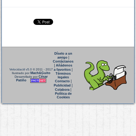
Díselo a un
|
amigo
Contáctanos
|
Añádenos
|
Velocidactil v5.0
© 2011 - 2017
a favoritos
Mach&Guito
Ilustrado por
Términos
César
Desarrollado por
legales
Patiño
|
Contacto
|
Publicidad
|
Colabora
Política de
Cookies