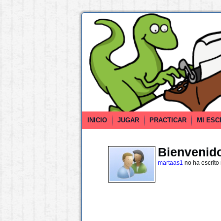
INICIO
JUGAR
PRACTICAR
MI ESC
Bienvenido 
martaas1
no ha escrito