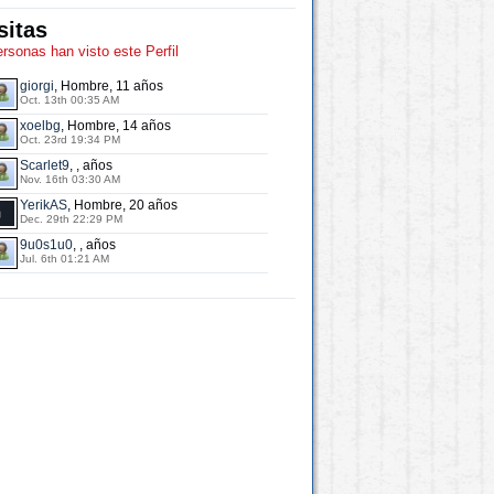
sitas
ersonas han visto este Perfil
giorgi
, Hombre, 11 años
Oct. 13th 00:35 AM
xoelbg
, Hombre, 14 años
Oct. 23rd 19:34 PM
Scarlet9
, , años
Nov. 16th 03:30 AM
YerikAS
, Hombre, 20 años
Dec. 29th 22:29 PM
9u0s1u0
, , años
Jul. 6th 01:21 AM