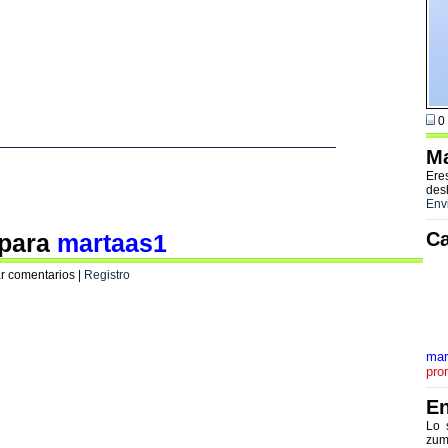
0 
Ma
Ere
des
Env
Ca
 para
martaas1
r comentarios |
Registro
mar
pro
En
Lo 
zum