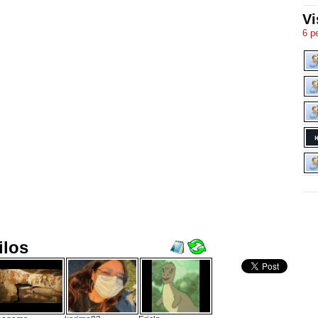
Vi
6 p
ilos