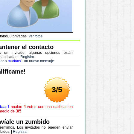
fotos, 0 privadas |
Ver fotos
ntener el contacto
s un invitado, algunas opciones están
habilitadas
·
Registro
iar a
martaas1
un nuevo mensaje
lifícame!
3/5
taas1
recibio
4
votos con una calificacion
medio de
3/5
víale un zumbido
sentimos. Los invitados no pueden enviar
bidos. |
Registrar