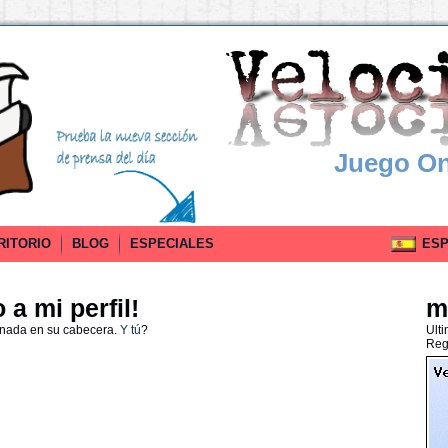
Juego On
RITORIO
BLOG
ESPECIALES
ESPA
a mi perfil!
m
 nada en su cabecera.
Y tú
?
Ult
Reg