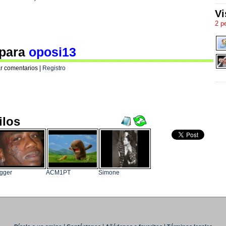
Vi
2 p
 para
oposi13
r comentarios |
Registro
ilos
gger
ACM1PT
Simone