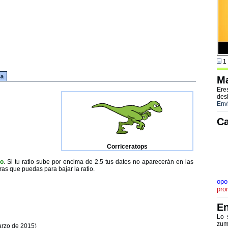
1 
ca
Ma
Ere
des
Env
Ca
Corriceratops
to
. Si tu ratio sube por encima de 2.5 tus datos no aparecerán en las
ras que puedas para bajar la ratio.
opo
pro
En
Lo 
zum
arzo de 2015)