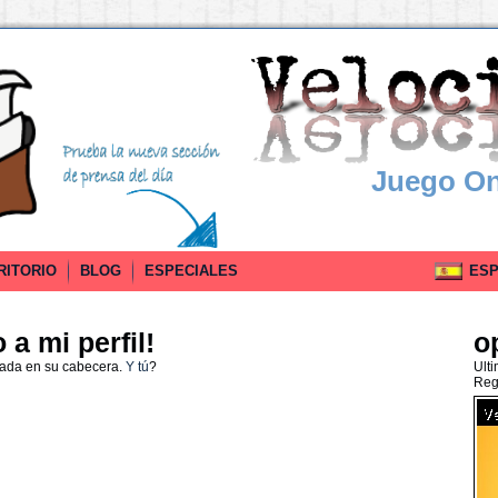
Juego On
RITORIO
BLOG
ESPECIALES
ESPA
a mi perfil!
o
nada en su cabecera.
Y tú
?
Ult
Reg