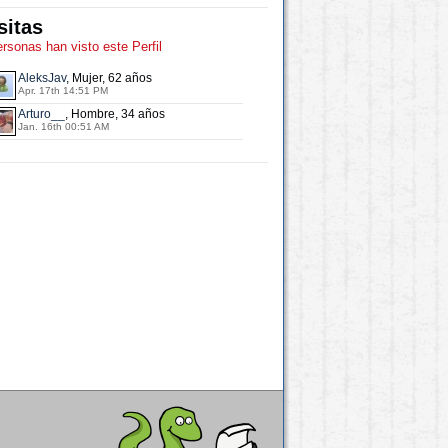
sitas
ersonas han visto este Perfil
AleksJav
, Mujer, 62 años
Apr. 17th 14:51 PM
Arturo__
, Hombre, 34 años
Jan. 16th 00:51 AM