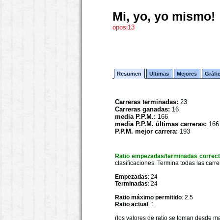
Mi, yo, yo mismo!
oposi13
Resumen
Ultimas
Mejores
Gráfi
Carreras terminadas:
23
Carreras ganadas:
16
media P.P.M.:
166
media P.P.M. últimas carreras:
166
P.P.M. mejor carrera:
193
Ratio empezadas/terminadas correc
clasificaciones. Termina todas las carre
Empezadas
: 24
Terminadas
: 24
Ratio máximo permitido
: 2.5
Ratio actual
: 1
(los valores de ratio se toman desde m