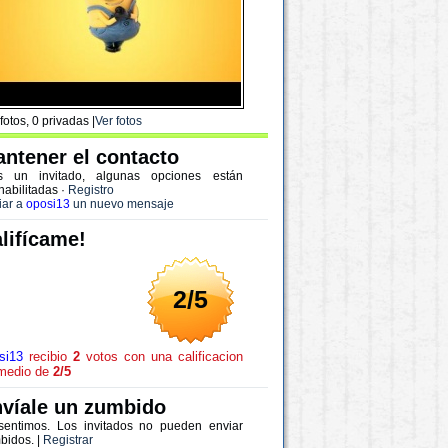
fotos, 0 privadas |
Ver fotos
ntener el contacto
s un invitado, algunas opciones están
habilitadas
·
Registro
iar a
oposi13
un nuevo mensaje
lifícame!
2/5
si13
recibio
2
votos con una calificacion
medio de
2/5
víale un zumbido
sentimos. Los invitados no pueden enviar
bidos. |
Registrar