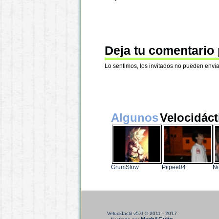
Deja tu comentario
Lo sentimos, los invitados no pueden envia
Algunos
Velocidáct
GrumSlow
Piipee04
Ni
Velocidactil v5.0
© 2011 - 2017