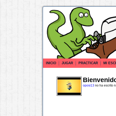
INICIO
JUGAR
PRACTICAR
MI ESC
Bienvenido 
oposi13
no ha escrito 