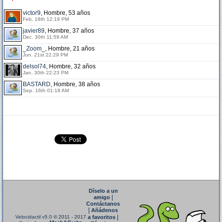
victor9
, Hombre, 53 años
Feb. 18th 12:19 PM
javier89
, Hombre, 37 años
Dec. 30th 11:59 AM
_Zoom_
, Hombre, 21 años
Jun. 21st 22:29 PM
delsol74
, Hombre, 32 años
Jan. 30th 22:23 PM
BASTARD
, Hombre, 38 años
Sep. 16th 01:18 AM
Díselo a un
|
amigo
Contáctanos
|
Añádenos
|
Velocidactil v5.0
© 2011 - 2017
a favoritos