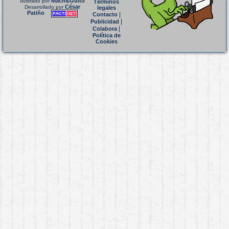
Mach&Guito
Ilustrado por
Términos
César
Desarrollado por
legales
Patiño
|
Contacto
|
Publicidad
|
Colabora
Política de
Cookies