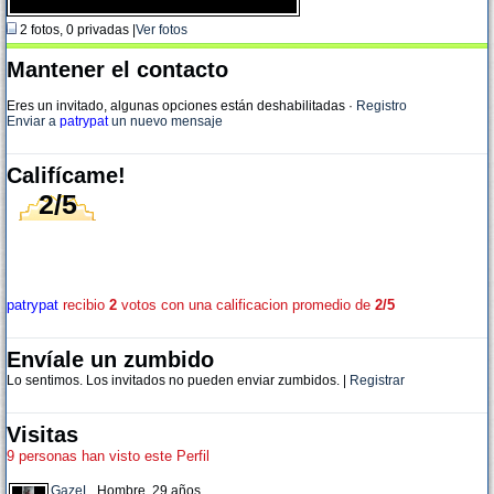
2 fotos, 0 privadas |
Ver fotos
Mantener el contacto
Eres un invitado, algunas opciones están deshabilitadas
·
Registro
Enviar a
patrypat
un nuevo mensaje
Califícame!
2/5
patrypat
recibio
2
votos con una calificacion promedio de
2/5
Envíale un zumbido
Lo sentimos. Los invitados no pueden enviar zumbidos. |
Registrar
Visitas
9 personas han visto este Perfil
GazeL
, Hombre, 29 años