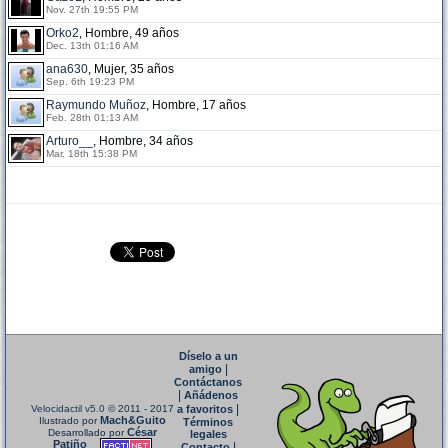
Nov. 27th 19:55 PM
Orko2
, Hombre, 49 años
Dec. 13th 01:16 AM
ana630
, Mujer, 35 años
Sep. 6th 19:23 PM
Raymundo Muñoz
, Hombre, 17 años
Feb. 28th 01:13 AM
Arturo__
, Hombre, 34 años
Mar. 18th 15:38 PM
Díselo a un
|
amigo
Contáctanos
|
Añádenos
|
Velocidactil v5.0
© 2011 - 2017
a favoritos
Mach&Guito
Ilustrado por
Términos
César
Desarrollado por
legales
Patiño
|
Contacto