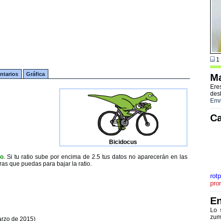
1 
tarios
Gráfica
Ma
Ere
des
Env
Ca
Bicidocus
to
. Si tu ratio sube por encima de 2.5 tus datos no aparecerán en las
ras que puedas para bajar la ratio.
rot
pro
En
Lo 
zum
arzo de 2015)