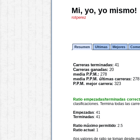
Mi, yo, yo mismo!
rotperez
Resumen
Ultimas
Mejores
Comen
Carreras terminadas:
41
Carreras ganadas:
20
media P.P.M.:
278
media P.P.M. últimas carreras:
278
P.P.M. mejor carrera:
323
Ratio empezadas/terminadas correc
clasificaciones. Termina todas las carre
Empezadas
: 41
Terminadas
: 41
Ratio máximo permitido
: 2.5
Ratio actual
: 1
(los valores de ratio se toman desde m