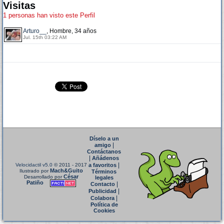
Visitas
1 personas han visto este Perfil
Arturo__
, Hombre, 34 años
Jul. 15th 03:22 AM
Díselo a un
|
amigo
Contáctanos
|
Añádenos
|
Velocidactil v5.0
© 2011 - 2017
a favoritos
Mach&Guito
Ilustrado por
Términos
César
Desarrollado por
legales
Patiño
|
Contacto
|
Publicidad
|
Colabora
Política de
Cookies