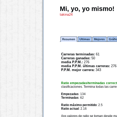
Mi, yo, yo mismo!
takina24
Resumen
Ultimas
Mejores
Gráfi
Carreras terminadas:
61
Carreras ganadas:
50
media P.P.M.:
276
media P.P.M. últimas carreras:
276
P.P.M. mejor carrera:
343
Ratio empezadas/terminadas correc
clasificaciones. Termina todas las carre
Empezadas
: 134
Terminadas
: 62
Ratio máximo permitido
: 2.5
Ratio actual
: 2.16
(los valores de ratio se toman desde m