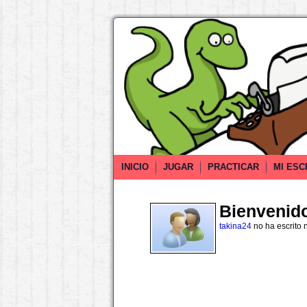
INICIO
JUGAR
PRACTICAR
MI ESC
Bienvenido 
takina24
no ha escrito 