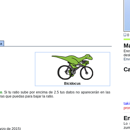
0 
ca
Ma
Ere
des
Env
Ca
Bicidocus
to
. Si tu ratio sube por encima de 2.5 tus datos no aparecerán en las
ras que puedas para bajar la ratio.
tak
pro
En
Lo 
zum
arzo de 2015)