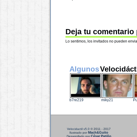
Deja tu comentario
Lo sentimos, los invitados no pueden envia
Algunos
Velocidáct
b7re219
miky21
P
Velocidactil v5.0
© 2011 - 2017
Mach&Guito
Ilustrado por
César Patiño
Desarrollado por