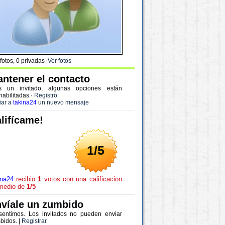
fotos, 0 privadas |
Ver fotos
ntener el contacto
s un invitado, algunas opciones están
habilitadas
·
Registro
iar a
takina24
un nuevo mensaje
lifícame!
1/5
ina24
recibio
1
votos con una calificacion
medio de
1/5
víale un zumbido
sentimos. Los invitados no pueden enviar
bidos. |
Registrar