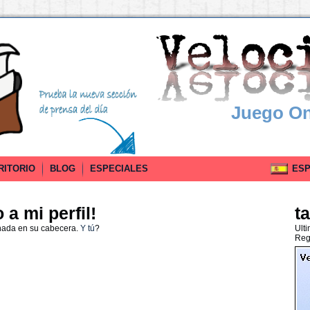
Juego On
RITORIO
BLOG
ESPECIALES
ESPA
a mi perfil!
t
nada en su cabecera.
Y tú
?
Ult
Reg