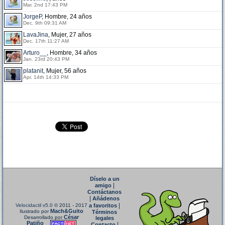
Mar. 2nd 17:43 PM
JorgeP
, Hombre, 24 años
Dec. 9th 09:31 AM
LavaJina
, Mujer, 27 años
Dec. 17th 11:27 AM
Arturo__
, Hombre, 34 años
Jan. 23rd 20:43 PM
platanit
, Mujer, 56 años
Apr. 14th 14:33 PM
Díselo a un
|
amigo
Contáctanos
|
Añádenos
|
Velocidactil v5.0
© 2011 - 2017
a favoritos
Mach&Guito
Ilustrado por
Términos
César
Desarrollado por
legales
Patiño
|
Contacto