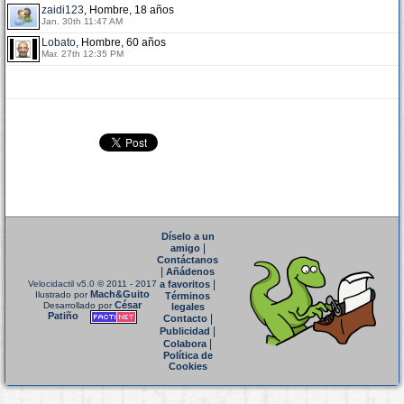
zaidi123
, Hombre, 18 años
Jan. 30th 11:47 AM
Lobato
, Hombre, 60 años
Mar. 27th 12:35 PM
Díselo a un
|
amigo
Contáctanos
|
Añádenos
|
Velocidactil v5.0
© 2011 - 2017
a favoritos
Mach&Guito
Ilustrado por
Términos
César
Desarrollado por
legales
Patiño
|
Contacto
|
Publicidad
|
Colabora
Política de
Cookies