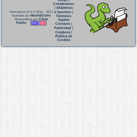
Contáctanos
|
Añádenos
|
Velocidactil v5.0
© 2011 - 2017
a favoritos
Mach&Guito
Ilustrado por
Términos
César
Desarrollado por
legales
Patiño
|
Contacto
|
Publicidad
|
Colabora
Política de
Cookies