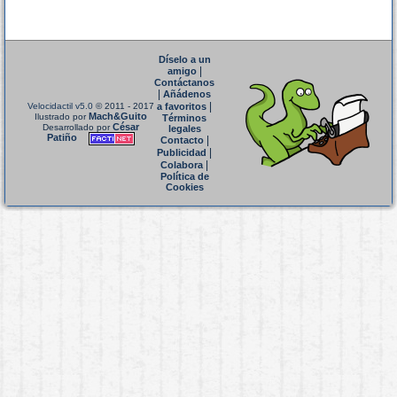
Díselo a un
|
amigo
Contáctanos
|
Añádenos
|
Velocidactil v5.0
© 2011 - 2017
a favoritos
Mach&Guito
Ilustrado por
Términos
César
Desarrollado por
legales
Patiño
|
Contacto
|
Publicidad
|
Colabora
Política de
Cookies