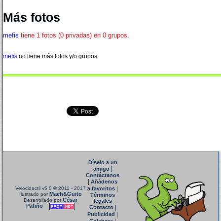
Más fotos
mefis
tiene 1 fotos (0 privadas) en 0 grupos.
mefis
no tiene más fotos y/o grupos
Díselo a un
|
amigo
Contáctanos
|
Añádenos
|
Velocidactil v5.0
© 2011 - 2017
a favoritos
Mach&Guito
Ilustrado por
Términos
César
Desarrollado por
legales
Patiño
|
Contacto
|
Publicidad