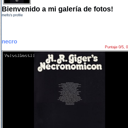
Bienvenido a mi galería de fotos!
mefis's profile
necro
Puntaje 0/5, 0